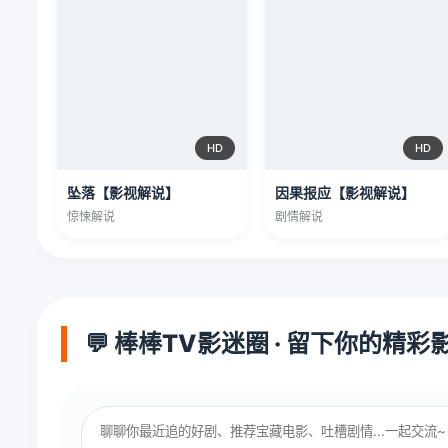
HD
HD
坠落【影视解说】
因果报应【影视解说】
惊悚解说
剧情解说
💬 棒棒TV影迷圈 · 留下你的精彩