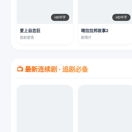
HD中字
HD中字
爱上自恋狂
喀拉拉邦故事2
喜剧爱情
剧情片
📺 最新连续剧 · 追剧必备