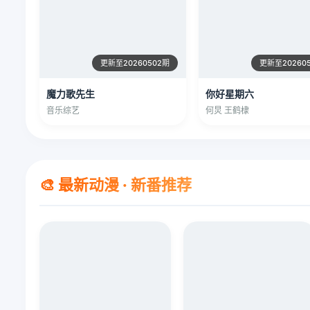
更新至20260502期
更新至20260
魔力歌先生
你好星期六
音乐综艺
何炅 王鹤棣
🎨 最新动漫 · 新番推荐