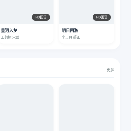
HD国语
HD国语
星河入梦
明日回游
王鹤棣 宋茜
李贝贝 郝正
更多