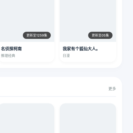
更新至1259集
更新至05集
名侦探柯南
我家有个狐仙大人。
推理经典
日漫
更多