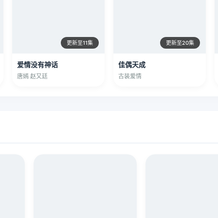
更新至11集
更新至20集
爱情没有神话
佳偶天成
唐嫣 赵又廷
古装爱情