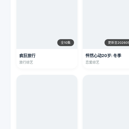
全10集
更新至20260
疯狂旅行
怦然心动20岁: 冬季
旅行综艺
恋爱综艺