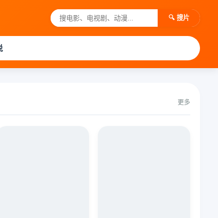
🔍 搜片
说
更多