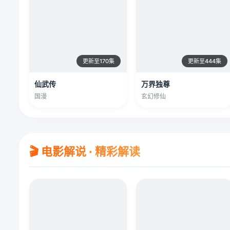
更新至170集
更新至444集
仙武传
万界独尊
国漫
玄幻修仙
🎬 电影解说 · 精彩解读