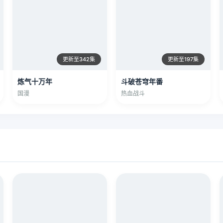
更新至342集
更新至197集
炼气十万年
斗破苍穹年番
国漫
热血战斗