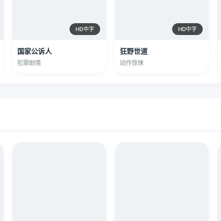
HD中字
HD中字
国家公诉人
狂野世道
犯罪剧情
动作惊悚