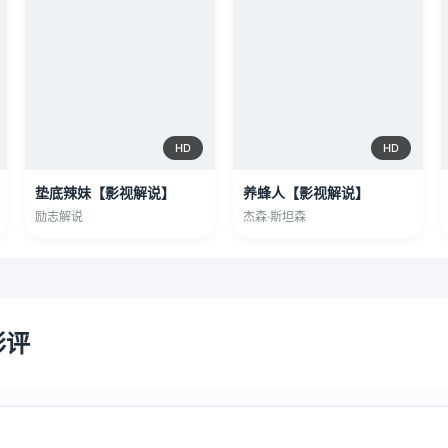
HD
HD
垫底辣妹【影视解说】
养蜂人【影视解说】
励志解说
杰森·斯坦森
影评