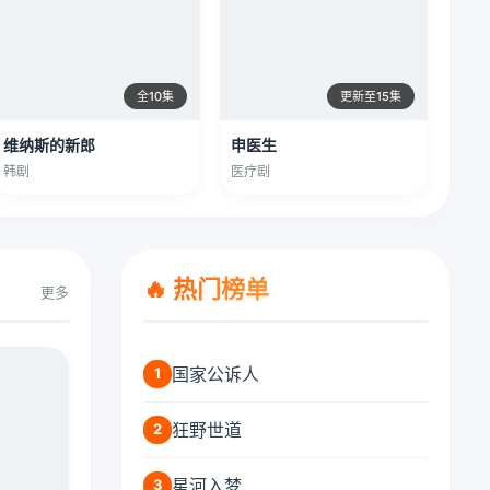
全10集
更新至15集
维纳斯的新郎
申医生
韩剧
医疗剧
🔥 热门榜单
更多
国家公诉人
1
狂野世道
2
星河入梦
3