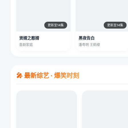
更新至14集
更新至14集
贤婿之憨婿
黑夜告白
喜剧家庭
潘粤明 王鹤棣
🎤 最新综艺 · 爆笑时刻