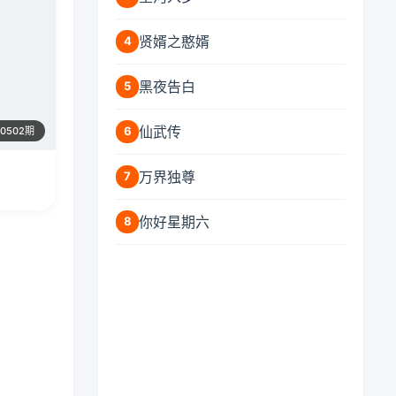
贤婿之憨婿
4
黑夜告白
5
仙武传
6
0502期
万界独尊
7
你好星期六
8