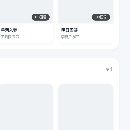
HD国语
HD国语
星河入梦
明日回游
王鹤棣 宋茜
李贝贝 郝正
更多