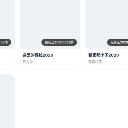
502期
更新至20260502期
更新至2026
亲爱的客栈2026
我家那小子2026
真人秀
观察综艺