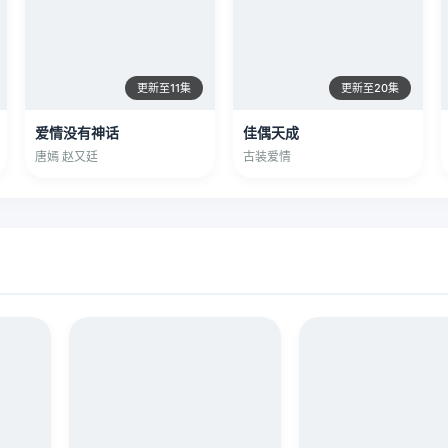
更新至11集
更新至20集
爱情没有神话
佳偶天成
唐嫣 赵又廷
古装爱情