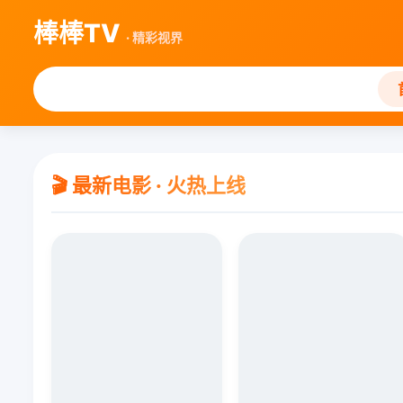
棒棒TV
· 精彩视界
🎬 最新电影 · 火热上线