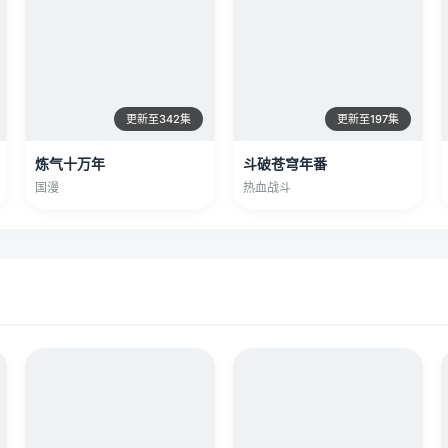
更新至342集
更新至197集
炼气十万年
斗破苍穹年番
国漫
热血战斗