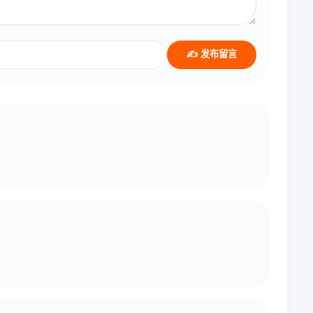
✍️ 发布留言