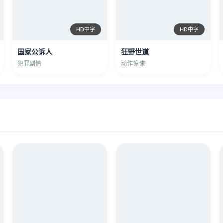
HD中字
HD中字
国家公诉人
狂野世道
犯罪剧情
动作惊悚