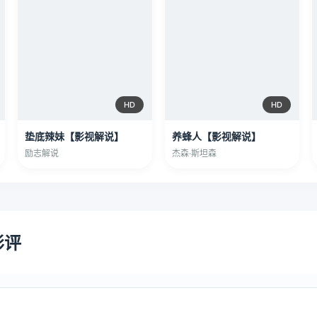
HD
HD
垫底辣妹【影视解说】
养蜂人【影视解说】
励志解说
杰森·斯坦森
影评