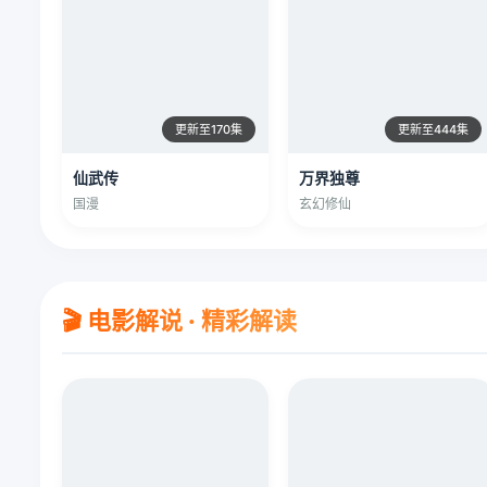
更新至170集
更新至444集
仙武传
万界独尊
国漫
玄幻修仙
🎬 电影解说 · 精彩解读